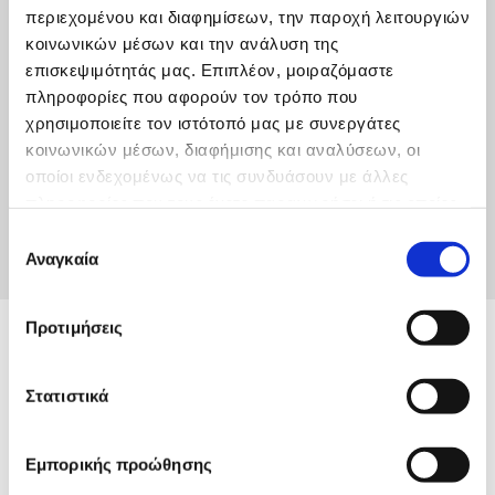
περιεχομένου και διαφημίσεων, την παροχή λειτουργιών
κοινωνικών μέσων και την ανάλυση της
επισκεψιμότητάς μας. Επιπλέον, μοιραζόμαστε
πληροφορίες που αφορούν τον τρόπο που
ΠΡΟΣΚΛΗΣΗ ΕΚΔΗΛΩΣΗΣ ΕΝΔΙΑΦΕΡΟΝΤΟΣ
χρησιμοποιείτε τον ιστότοπό μας με συνεργάτες
ΓΙΑ ΤΗ ΘΕΣΗ ΕΣΩΤΕΡΙΚΟΥ ΕΛΕΓΚΤΗ
κοινωνικών μέσων, διαφήμισης και αναλύσεων, οι
οποίοι ενδεχομένως να τις συνδυάσουν με άλλες
Κάντε κλικ για να κατεβάσετε το αρχείο
πληροφορίες που τους έχετε παραχωρήσει ή τις οποίες
έχουν συλλέξει σε σχέση με την από μέρους σας χρήση
Επιλογή
των υπηρεσιών τους.
Αναγκαία
συγκατάθεσης
Προτιμήσεις
Στατιστικά
Εμπορικής προώθησης