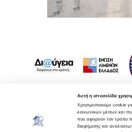
Αυτή η ιστοσελίδα χρησι
Χρησιμοποιούμε cookie γι
ΟΡΓΑΝΙΣΜΟΣ ΛΙΜΕΝΟΣ ΛΑΥΡΙΟΥ
κοινωνικών μέσων και τη
που αφορούν τον τρόπο π
Η εταιρεία με την επωνυμία «Οργανισμός Λιμένος
διαφήμισης και αναλύσεων
Λαυρίου Α.Ε.» συστάθηκε το 2001, βάσει του