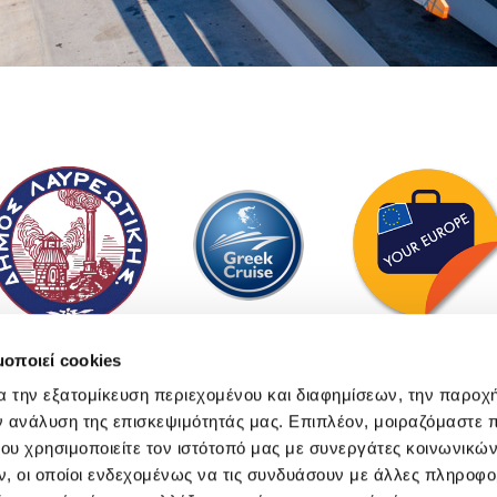
μοποιεί cookies
α την εξατομίκευση περιεχομένου και διαφημίσεων, την παροχ
ΒΡΕΙΤΕ ΜΑΣ
ΕΠ
ν ανάλυση της επισκεψιμότητάς μας. Επιπλέον, μοιραζόμαστε 
ου χρησιμοποιείτε τον ιστότοπό μας με συνεργάτες κοινωνικώ
Ακτή Παπανδρέου Ανδρέα,
, οι οποίοι ενδεχομένως να τις συνδυάσουν με άλλες πληροφο
Λαύριο - Λιμάνι, 19500