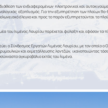
διάθεση των ενδιαφερομένων ηλεκτρονικοί και αυτοκινούμε
νολογικός εξοπλισμός. Για την εξυπηρέτηση των πλοίων Ro-
λωνειακό έλεγχο και προς το παρόν εξυπηρετούνται τα πλοί
μέα του λιμένος Λαυρίου παρέχεται φύλαξη και εφόσον τα πλ
εύει ο Σύνδεσμος Εργατών Λιμένος Λαυρίου, με τον οποίο ο 
 ρυμουλκών και εκμετάλλευσης λαντζών, ικανοποιώντας τόσο 
σύχναστο αγκυροβόλιο εκτός του λιμένα.