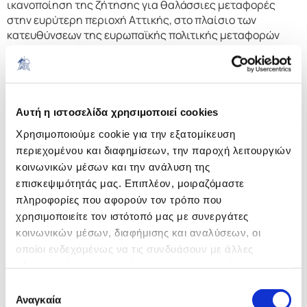
ικανοποίηση της ζήτησης για θαλάσσιες μεταφορές
στην ευρύτερη περιοχή Αττικής, στο πλαίσιο των
κατευθύνσεων της ευρωπαϊκής πολιτικής μεταφορών
(Λευκή Βίβλος). – Αποτελεσματική επικοινωνία των
δραστηριοτήτων υπηρεσιών / πλεονεκτημάτων του
λιμένα προς τους δυνητικούς χρήστες του (ακτοπλοϊκές
εταιρείες, επιβάτες, κ.α.)
Αυτή η ιστοσελίδα χρησιμοποιεί cookies
4.
Βέλτιστη αξιοποίηση υποδομών και χώρων
Χρησιμοποιούμε cookie για την εξατομίκευση
θαλάσσιας και χερσαίας ζώνης του οργανισμού, με
έμφαση στην ανάπτυξη παράπλευρων και
περιεχομένου και διαφημίσεων, την παροχή λειτουργιών
συμπληρωματικών δραστηριοτήτων (παραχωρήσεις
κοινωνικών μέσων και την ανάλυση της
χώρων για εμπορικές δραστηριότητες, για τη δημιουργία
επισκεψιμότητάς μας. Επιπλέον, μοιραζόμαστε
αποθηκών ή κέντρων διανομής, κ.λπ.) και ανάπτυξη
πληροφορίες που αφορούν τον τρόπο που
συνεργασίας με ιδιωτικό τομέα.
χρησιμοποιείτε τον ιστότοπό μας με συνεργάτες
κοινωνικών μέσων, διαφήμισης και αναλύσεων, οι
5.
Προώθηση των αρχών ελεύθερου ανταγωνισμού στη
οποίοι ενδεχομένως να τις συνδυάσουν με άλλες
λειτουργία και παροχή λιμενικών υπηρεσιών του λιμένα.
πληροφορίες που τους έχετε παραχωρήσει ή τις οποίες
6.
Συμβολή στην αναβάθμιση των προοπτικών και
έχουν συλλέξει σε σχέση με την από μέρους σας χρήση
Επιλογή
δυνατοτήτων αειφόρου ανάπτυξης του Λαυρίου και της
των υπηρεσιών τους.
Αναγκαία
συγκατάθεσης