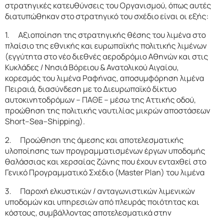
στρατηγικές κατευθύνσεις του Οργανισμού, όπως αυτές
διατυπώθηκαν στο στρατηγικό του σχέδιο είναι οι εξής:
1.
Αξιοποίηση της στρατηγικής θέσης του λιμένα στο
πλαίσιο της εθνικής και ευρωπαϊκής πολιτικής λιμένων
(εγγύτητα στο νέο διεθνές αεροδρόμιο Αθηνών και στις
Κυκλάδες / Νησιά Βόρειου & Ανατολικού Αιγαίου,
κορεσμός του λιμένα Ραφήνας, αποσυμφόρηση λιμένα
Πειραιά, διασύνδεση με το Διευρωπαϊκό δίκτυο
αυτοκινητοδρόμων – ΠΑΘΕ – μέσω της Αττικής οδού,
προώθηση της πολιτικής ναυτιλίας μικρών αποστάσεων
Short
–
Sea
–
Shipping
).
2.
Προώθηση της άμεσης και αποτελεσματικής
υλοποίησης των προγραμματισμένων έργων υποδομής
θαλάσσιας και χερσαίας ζώνης που έχουν ενταχθεί στο
Γενικό Προγραμματικό Σχέδιο (
Master
Plan
) του λιμένα
3.
Παροχή ελκυστικών / ανταγωνιστικών λιμενικών
υποδομών και υπηρεσιών από πλευράς ποιότητας και
κόστους, συμβάλλοντας αποτελεσματικά στην