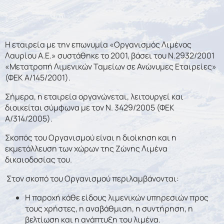
Η εταιρεία με την επωνυμία «Οργανισμός Λιμένος
Λαυρίου Α.Ε.» συστάθηκε το 2001, βάσει του Ν.2932/2001
«Μετατροπή Λιμενικών Ταμείων σε Ανώνυμες Εταιρείες»
(ΦΕΚ Α/145/2001).
Σήμερα, η εταιρεία οργανώνεται, λειτουργεί και
διοικείται σύμφωνα με τον Ν. 3429/2005 (ΦΕΚ
Α/314/2005).
Σκοπός του Οργανισμού είναι η διοίκηση και η
εκμετάλλευση των χώρων της Ζώνης Λιμένα
δικαιοδοσίας του.
Στον σκοπό του Οργανισμού περιλαμβάνονται:
Η παροχή κάθε είδους λιμενικών υπηρεσιών προς
τους χρήστες, η αναβάθμιση, η συντήρηση, η
βελτίωση και η ανάπτυξη του λιμένα.