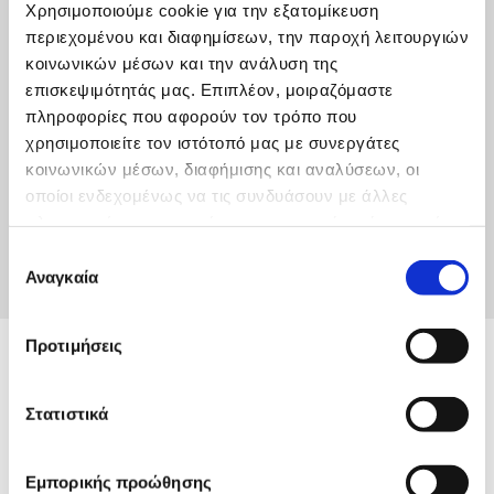
Χρησιμοποιούμε cookie για την εξατομίκευση
11 Ιουλίου, 2017
περιεχομένου και διαφημίσεων, την παροχή λειτουργιών
κοινωνικών μέσων και την ανάλυση της
επισκεψιμότητάς μας. Επιπλέον, μοιραζόμαστε
πληροφορίες που αφορούν τον τρόπο που
χρησιμοποιείτε τον ιστότοπό μας με συνεργάτες
κοινωνικών μέσων, διαφήμισης και αναλύσεων, οι
Συνέντευξη ΓΓΛΛΠΝΕ, Χρήστου Λαμπρίδη 10-
οποίοι ενδεχομένως να τις συνδυάσουν με άλλες
7-2017
πληροφορίες που τους έχετε παραχωρήσει ή τις οποίες
έχουν συλλέξει σε σχέση με την από μέρους σας χρήση
Επιλογή
ΠΕΡΙΣΣΟΤΕΡΑ
των υπηρεσιών τους.
Αναγκαία
συγκατάθεσης
Προτιμήσεις
Στατιστικά
Εμπορικής προώθησης