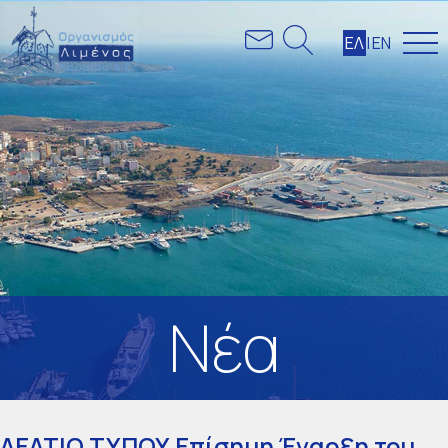
ΕΛ
|
ΕΝ
Nέα
ΔΕΛΤΙΟ ΤΥΠΟΥ Επίσημη Έναρξη του