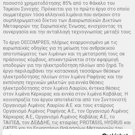
ποσοστό χρηματοδότησης 85% από το Φάκελο του
Ταμείου Συνοχής. Πρόκειται για το πρώτο έργο στο οποίο
συμμετέχουν τόσα ελληνικά λιμάνια που ανήκουν στο
συμπληρωματικό δίκτυο των Διευρωπαϊκών Δικτύων
Μεταφορών της Ευρωπαϊκής Ένωσης, ενισχύοντας τη
συνεργασία και την ανταλλαγή τεχνογνωσίας μεταξύ τους.
Το έργο DECOMPRES, πλήρως εναρμονισμένο με τις
ευρωπαϊκές οδηγίες για τη μείωση του ανθρακικού
αποτυπώματος των λιμένων και τη μετατροπή τους σε
πράσινους κόμβους, επικεντρώνεται στην εφαρμογή
υποδομών για την ηλεκτροδότηση πλοίων από ξηρά. Το
έργο περιλαμβάνει την κατασκευή τεσσάρων θέσεων
ηλεκτροδότησης πλοίων στον λιμένα Ραφήνας και την
εκπόνηση τεχνικών μελετών για εννέα θέσεις
ηλεκτροδότησης στον λιμένα Λαυρίου, έντεκα θέσεις
στον λιμένα Κέρκυρας και εννέα στον λιμένα Καβάλας. Η
κοινοπραξία του έργου αποτελείται από τον Συντονιστή
Οργανισμό Λιμένος Λαυρίου Α.Ε. και τους εταίρους
Οργανισμό Λιμένος Ραφήνας Α.Ε., τον Οργανισμό Λιμένος
Κέρκυρας Α.Ε., Οργανισμό Λιμένος Καβάλας Α.Ε., το
ΤΑΙΠΕΔ, τον ΔΕΔΔΗΕ, τις εταιρίες PROTASIS, HYDRUS και
GATES και το Εργαστήριο Θαλασσίων Μεταφορών του
Εθνικού Μετσόβιου Πολυτεχνείου.