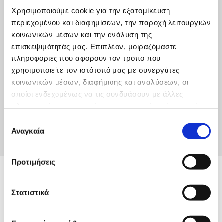
2025_Ψ4ΗΑ469ΗΞΥ-ΡΧΤ_25PROC018116847
Χρησιμοποιούμε cookie για την εξατομίκευση
περιεχομένου και διαφημίσεων, την παροχή λειτουργιών
Κάντε κλικ για να κατεβάσετε το αρχείο
κοινωνικών μέσων και την ανάλυση της
επισκεψιμότητάς μας. Επιπλέον, μοιραζόμαστε
πληροφορίες που αφορούν τον τρόπο που
χρησιμοποιείτε τον ιστότοπό μας με συνεργάτες
κοινωνικών μέσων, διαφήμισης και αναλύσεων, οι
Περίληψη Διακ. 9-2025_25PROC018114908
οποίοι ενδεχομένως να τις συνδυάσουν με άλλες
πληροφορίες που τους έχετε παραχωρήσει ή τις οποίες
Κάντε κλικ για να κατεβάσετε το αρχείο
έχουν συλλέξει σε σχέση με την από μέρους σας χρήση
Επιλογή
των υπηρεσιών τους.
Αναγκαία
συγκατάθεσης
Προτιμήσεις
Στατιστικά