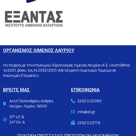
ΟΡΓΑΝΙΣΜΟΣ ΛΙΜΕΝΟΣ ΛΑΥΡΙΟΥ
Η εταιρεία με την επωνυμία «Οργανισμός Λιμένος Λαυρίου Α.Ε.» συστάθηκε
το 2001, βάσει του Ν.2932/2001 «Μετατροπή Λιμενικών Ταμείων σε
Ανώνυμες Εταιρείες»
ΒΡΕΙΤΕ ΜΑΣ
ΕΠΙΚΟΙΝΩΝΙΑ
Ακτή Παπανδρέου Ανδρέα,
2292 0 22089
Λαύριο - Λιμάνι, 19500
info@oll.gr
37° 43’ Β
24° 04’ Α
2292 0 22779
ΠΟΛΙΤΙΚΗ ΠΡΟΣΤΑΣΙΑΣ ΠΡΟΣΩΠΙΚΩΝ ΔΕΔΟΜΕΝΩΝ