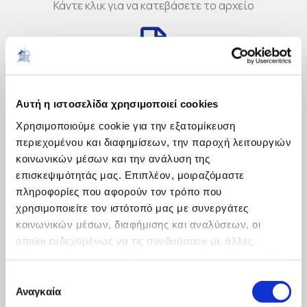
Κάντε κλικ για να κατεβάσετε το αρχείο
ΔΙΑΚΗΡΥΞΗ 7-2024 (ΚΥΕ ΣΤΟ Ο.Τ.
5)_6ΦΥ3469ΗΞΥ-ΑΙΞ
Αυτή η ιστοσελίδα χρησιμοποιεί cookies
Χρησιμοποιούμε cookie για την εξατομίκευση
Κάντε κλικ για να κατεβάσετε το αρχείο
περιεχομένου και διαφημίσεων, την παροχή λειτουργιών
κοινωνικών μέσων και την ανάλυση της
επισκεψιμότητάς μας. Επιπλέον, μοιραζόμαστε
πληροφορίες που αφορούν τον τρόπο που
χρησιμοποιείτε τον ιστότοπό μας με συνεργάτες
Διακήρυξη 7-2024_ΠΑΡΑΡΤΗΜΑΤΑ_signed
κοινωνικών μέσων, διαφήμισης και αναλύσεων, οι
οποίοι ενδεχομένως να τις συνδυάσουν με άλλες
Κάντε κλικ για να κατεβάσετε το αρχείο
πληροφορίες που τους έχετε παραχωρήσει ή τις οποίες
έχουν συλλέξει σε σχέση με την από μέρους σας χρήση
Επιλογή
των υπηρεσιών τους.
Αναγκαία
συγκατάθεσης