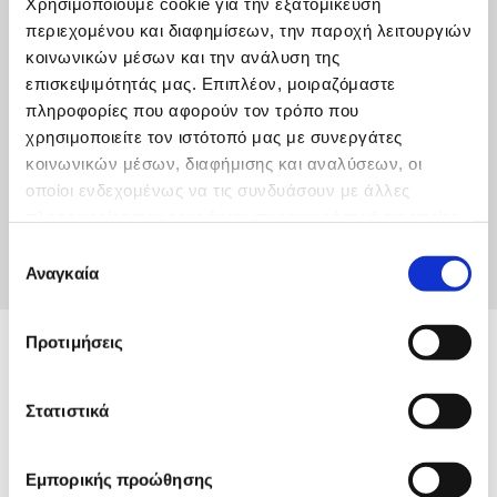
Χρησιμοποιούμε cookie για την εξατομίκευση
Κάντε κλικ για να κατεβάσετε το αρχείο
περιεχομένου και διαφημίσεων, την παροχή λειτουργιών
κοινωνικών μέσων και την ανάλυση της
επισκεψιμότητάς μας. Επιπλέον, μοιραζόμαστε
πληροφορίες που αφορούν τον τρόπο που
χρησιμοποιείτε τον ιστότοπό μας με συνεργάτες
ΠΕΡΙΛΗΨΗ ΔΙΑΚΗΡΥΞΗΣ ΚΥΛΙΚΕΙΟΥ. ΑΔΑ
κοινωνικών μέσων, διαφήμισης και αναλύσεων, οι
οποίοι ενδεχομένως να τις συνδυάσουν με άλλες
Κάντε κλικ για να κατεβάσετε το αρχείο
πληροφορίες που τους έχετε παραχωρήσει ή τις οποίες
έχουν συλλέξει σε σχέση με την από μέρους σας χρήση
Επιλογή
των υπηρεσιών τους.
Αναγκαία
συγκατάθεσης
Προτιμήσεις
Στατιστικά
Εμπορικής προώθησης