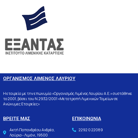
ΟΡΓΑΝΙΣΜΟΣ ΛΙΜΕΝΟΣ ΛΑΥΡΙΟΥ
Η εταιρεία με την επωνυμία «Οργανισμός Λιμένος Λαυρίου Α.Ε.» συστάθηκε
το 2001, βάσει του Ν.2932/2001 «Μετατροπή Λιμενικών Ταμείων σε
Ανώνυμες Εταιρείες»
ΒΡΕΙΤΕ ΜΑΣ
ΕΠΙΚΟΙΝΩΝΙΑ
Ακτή Παπανδρέου Ανδρέα,
2292 0 22089
Λαύριο - Λιμάνι, 19500