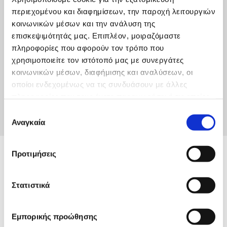
περιεχομένου και διαφημίσεων, την παροχή λειτουργιών
κοινωνικών μέσων και την ανάλυση της
επισκεψιμότητάς μας. Επιπλέον, μοιραζόμαστε
πληροφορίες που αφορούν τον τρόπο που
Πρόσκληση Εκδήλωσης Ενδιαφέροντος
χρησιμοποιείτε τον ιστότοπό μας με συνεργάτες
Αναλογιστή (2020)
κοινωνικών μέσων, διαφήμισης και αναλύσεων, οι
οποίοι ενδεχομένως να τις συνδυάσουν με άλλες
Κάντε κλικ για να κατεβάσετε το αρχείο
πληροφορίες που τους έχετε παραχωρήσει ή τις οποίες
έχουν συλλέξει σε σχέση με την από μέρους σας χρήση
Επιλογή
των υπηρεσιών τους.
Αναγκαία
συγκατάθεσης
Προτιμήσεις
Στατιστικά
Εμπορικής προώθησης