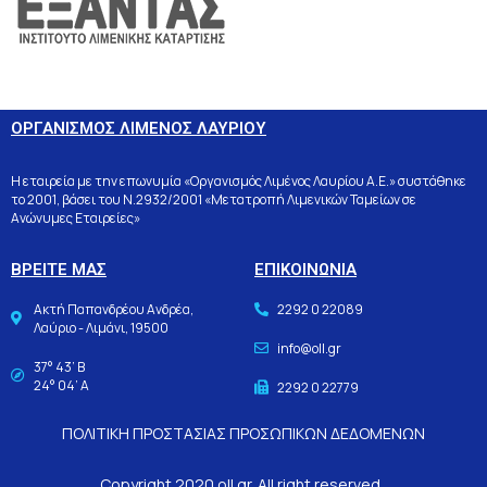
ΟΡΓΑΝΙΣΜΟΣ ΛΙΜΕΝΟΣ ΛΑΥΡΙΟΥ
Η εταιρεία με την επωνυμία «Οργανισμός Λιμένος Λαυρίου Α.Ε.» συστάθηκε
το 2001, βάσει του Ν.2932/2001 «Μετατροπή Λιμενικών Ταμείων σε
Ανώνυμες Εταιρείες»
ΒΡΕΙΤΕ ΜΑΣ
ΕΠΙΚΟΙΝΩΝΙΑ
Ακτή Παπανδρέου Ανδρέα,
2292 0 22089
Λαύριο - Λιμάνι, 19500
info@oll.gr
37° 43’ Β
24° 04’ Α
2292 0 22779
ΠΟΛΙΤΙΚΗ ΠΡΟΣΤΑΣΙΑΣ ΠΡΟΣΩΠΙΚΩΝ ΔΕΔΟΜΕΝΩΝ
Copyright 2020 oll.gr. All right reserved.