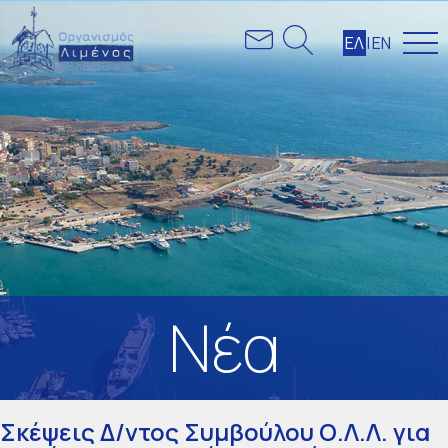
ΕΛ
|
ΕΝ
Nέα
Σκέψεις Δ/ντος Συμβούλου Ο.Λ.Λ. για