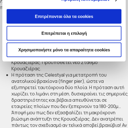
hub
Κρουαζιέρας, αλλά μόνο αν αναπτυχθούν υποδομές
που σήμερα δεν υπάρχουν, όπως:
Επιτρέπονται όλα τα cookies
Διαπλάτυνση του βόρειου λιμενοβραχίονα, που θα
επέτρεπε την προσέγγιση σε μεγαλύτερα πλοία (ήδη
ο προσήνεμος μόλος ξεπερνά σε μήκος τα 300μ.).
Επιτρέπεται η επιλογή
Προϋπόθεση πάντως το άνοιγμα της εισόδου στο
λιμάνι.
Επανασχεδιασμός της ανολοκλήρωτης νότιας
Χρησιμοποιήστε μόνο τα απαραίτητα cookies
προέκτασης, ώστε να μεταφερθεί εκεί η βάση της
Κρουαζιέρας. Προϋποθέτει νέο Σταθμό
Κρουαζιέρας.
Η πρόταση της Celestyal για μετατροπή του
ανατολικού βραχίονα (finger pier), ώστε να
εξυπηρετεί ταυτόχρονα δύο πλοία. Η πρόταση αυτή
χωρίζει το λιμάνι στη μέση, δυσχεραίνει τις σημερινές
δραστηριότητες και βέβαια απευθύνεται σε
εταιρείες πλοίων που δεν ξεπερνούν τα 180-200μ…
Άποψή μου πως δεν εξασφαλίζει τη μακρόχρονη
βιώσιμη ανάπτυξη της Κρουαζιέρας. Δεν ανατρέπει
πάντως τον σχεδιασμό αν τελικά αποβεί βραχύβια! Αν