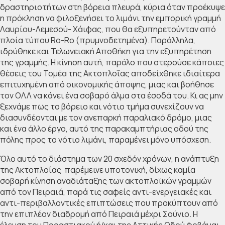
δραστηριοτήτων στη βόρεια πλευρά, κύρια όταν προέκυψε
η πρόκληση να φιλοξενήσει το λιμάνι την εμπορική γραμμή
Λαυρίου-Λεμεσού- Χάιφας, που θα εξυπηρετούνταν από
πλοία τύπου Ro-Ro (πρυμνοδετημένα). Παράλληλα,
ιδρύθηκε και Τελωνειακή Αποθήκη για την εξυπηρέτηση
της γραμμής. Η κίνηση αυτή, παρόλο που στερούσε κάποιες
θέσεις του Τομέα της Ακτοπλοΐας αποδείχθηκε ιδιαίτερα
επιτυχημένη από οικονομικής άποψης, μιας και βοήθησε
τον ΟΛΛ να κάνει ένα σοβαρό άλμα στα έσοδά του. Κι ας μην
ξεχνάμε πως το βόρειο και νότιο τμήμα συνεχίζουν να
διασυνδέονται με τον ανεπαρκή παραλιακό δρόμο, μιας
και ένα άλλο έργο, αυτό της παρακαμπτήριας οδού της
πόλης προς το νότιο λιμάνι, παραμένει μόνο υπόσχεση.
Όλο αυτό το διάστημα των 20 σχεδόν χρόνων, η ανάπτυξη
της Ακτοπλοΐας παρέμεινε υποτονική, δίχως καμία
σοβαρή κίνηση αναδιάταξης των ακτοπλοϊκών γραμμών
από τον Πειραιά, παρά τις σαφείς αντι-ενεργειακές και
αντι-περιβαλλοντικές επιπτώσεις που προκύπτουν από
την επιπλέον διαδρομή από Πειραιά μέχρι Σούνιο. Η
έλευση του Προαστιακού ή/και της Αττικής Οδού φοβάμαι