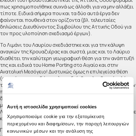
πως χρησιμοποιήθηκε συχνά ως άλλοθι για να μην αλλάξει
τίποτε. Ειδικά σήμερα που και τα δύο αυτά έργα δεν
φαίνονται πουθενά στον ορίζοντα (βλ. τελευταίες
δηλώσεις Διευθύνοντος Συμβούλου της Αττικής Οδού για
τον προς υλοποίηση σχεδιασμό έργων).
Το Λιμάνι του Λαυρίου σχεδιάστηκε και για την κάλυψη
αναγκών της Κρουαζιέρας και σωστά, μιας και το Λαύριο
διαθέτει την καλύτερη γεωγραφική θέση για την ανάπτυξή
της και ειδικά του Home Porting στο Αιγαίο και στην
Ανατολική Μεσόγειο! Δυστυχώς όμως η επιλεγείσα θέση
(στα νότια κρηπιδώματα) αποδείχθηκε λανθασμένη λόγω
των βόρειων ανέμων που πνέουν για μεγάλο διάστημα στην
περιοχή. Όπως ανεπαρκής ήταν και η θεώρηση των
διαστάσεων των κρουαζιερόπλοιων. Σήμερα αυτά κατά
μέσο όρο ξεπερνούν τα 200-250μ., όταν οι διαστάσεις του
Αυτή η ιστοσελίδα χρησιμοποιεί cookies
Λαυρίου δεν επιτρέπουν πλοία άνω των 180μ. και οριακά σε
Χρησιμοποιούμε cookie για την εξατομίκευση
κάποιες θέσεις τα 200μ.
περιεχομένου και διαφημίσεων, την παροχή λειτουργιών
Γίνεται κατανοητό πως η φασαρία για την Κρουαζιέρα δεν
κοινωνικών μέσων και την ανάλυση της