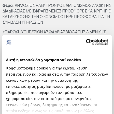
Θέμα
: ΔΗΜΟΣΙΟΣ ΗΛΕΚΤΡΟΝΙΚΟΣ ΔΙΑΓΩΝΙΣΜΟΣ ΑΝΟΙΚΤΗΣ
ΔΙΑΔΙΚΑΣΙΑΣ ΜΕ ΣΦΡΑΓΙΣΜΕΝΕΣ ΠΡΟΣΦΟΡΕΣ ΚΑΙ ΚΡΙΤΗΡΙΟ
ΚΑΤΑΚΥΡΩΣΗΣ ΤΗΝ ΟΙΚΟΝΟΜΙΚΟΤΕΡΗ ΠΡΟΣΦΟΡΑ, ΓΙΑ ΤΗ
ΣΥΜΒΑΣΗ ΥΠΗΡΕΣΙΩΝ:
«ΠΑΡΟΧΗ ΥΠΗΡΕΣΙΩΝ ΑΣΦΑΛΕΙΑΣ/ΦΥΛΑΞΗΣ ΛΙΜΕΝΙΚΗΣ
ΕΓΚΑΤΑΣΤΑΣΗΣ ΟΡΓΑΝΙΣΜΟΥ ΛΙΜΕΝΑ ΛΑΥΡΙΟΥ Α.Ε. ΓΙΑ
ΤΗΝ ΕΦΑΡΜΟΓΗ ΤΟΥ ΚΩΔΙΚΑ ISPS- ΣΕΠΤΕΜΒΡΙΟΣ 2020
-ΣΕΠΤΕΜΒΡΙΟΣ 2021»
ΠΡΟΥΠΟΛΟΓΙΣΜΟΥ 258.048,00 € ΠΛΕΟΝ ΦΠΑ
Αυτή η ιστοσελίδα χρησιμοποιεί cookies
Οι παρατηρήσεις / προτάσεις θα υποβάλλονται
Χρησιμοποιούμε cookie για την εξατομίκευση
σύμφωνα με τo συνημμένο υπόδειγμα, μέχρι και την
περιεχομένου και διαφημίσεων, την παροχή λειτουργιών
ημέρα λήξης της δημόσιας διαβούλευσης, στην
κοινωνικών μέσων και την ανάλυση της
ηλεκτρονική διεύθυνση
info@oll.gr
επισκεψιμότητάς μας. Επιπλέον, μοιραζόμαστε
πληροφορίες που αφορούν τον τρόπο που
Επισυνάπτονται:
χρησιμοποιείτε τον ιστότοπό μας με συνεργάτες
κοινωνικών μέσων, διαφήμισης και αναλύσεων, οι
οποίοι ενδεχομένως να τις συνδυάσουν με άλλες