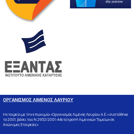
ΟΡΓΑΝΙΣΜΟΣ ΛΙΜΕΝΟΣ ΛΑΥΡΙΟΥ
Η εταιρεία με την επωνυμία «Οργανισμός Λιμένος Λαυρίου Α.Ε.» συστάθηκε
το 2001, βάσει του Ν.2932/2001 «Μετατροπή Λιμενικών Ταμείων σε
Ανώνυμες Εταιρείες»