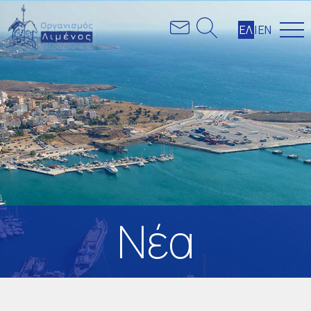
ΕΛ
|
ΕΝ
Nέα