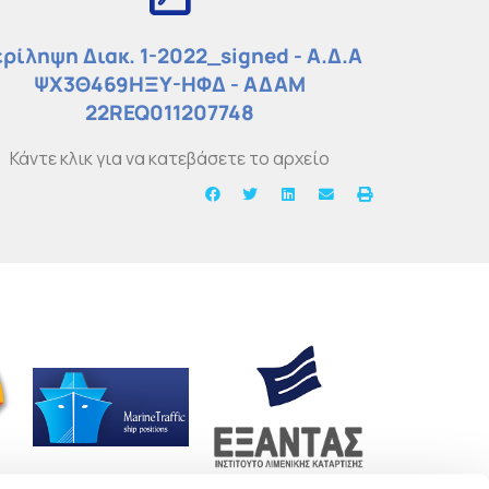
ρίληψη Διακ. 1-2022_signed - Α.Δ.Α
ΨΧ3Θ469ΗΞΥ-ΗΦΔ - ΑΔΑΜ
22REQ011207748
Κάντε κλικ για να κατεβάσετε το αρχείο